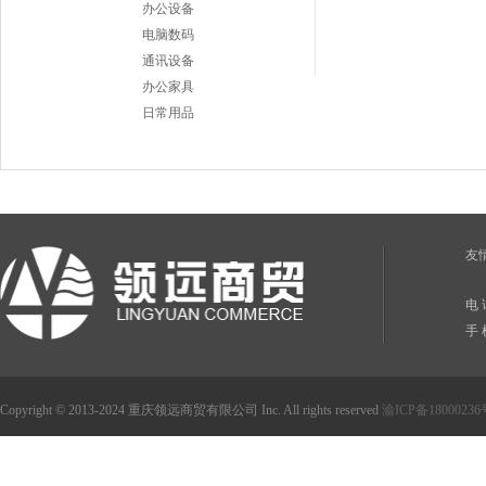
办公设备
电脑数码
通讯设备
办公家具
日常用品
友
电 
手 
Copyright © 2013-2024 重庆领远商贸有限公司 Inc. All rights reserved
渝ICP备18000236